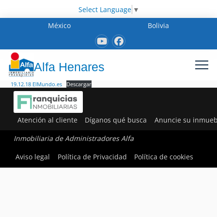
Select Language
▼
México
Bolivia
Alfa Henares
19.12.18 ElMundo.es
Descargar
Atención al cliente
Díganos qué busca
Anuncie su inmueb
Inmobiliaria de Administradores Alfa
Aviso legal
Política de Privacidad
Política de cookies