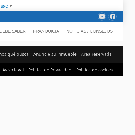
uage
▼
DEBE SABER
FRANQUICIA
NOTICIAS / CONSEJOS
nos qué busca
Anuncie su inmueble
Área reservada
Aviso legal
Política de Privacidad
Política de cookies