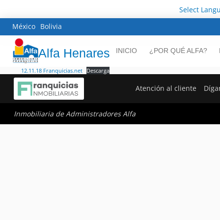
Select Lang
México
Bolivia
Alfa Henares
INICIO
¿POR QUÉ ALFA?
12.11.18 Franquicias.net
Descarga
Atención al cliente
Díga
Inmobiliaria de Administradores Alfa