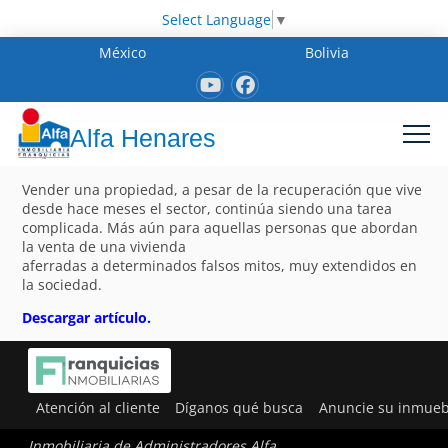
Select Language
▼
México
Bolivia
Alfa Henares
Vender una propiedad, a pesar de la recuperación que vive
desde hace meses el sector, continúa siendo una tarea
complicada. Más aún para aquellas personas que abordan
la venta de una vivienda
aferradas a determinados falsos mitos, muy extendidos en
la sociedad.
Descargar artículo.
Atención al cliente
Díganos qué busca
Anuncie su inmueb
Inmobiliaria de Administradores Alfa