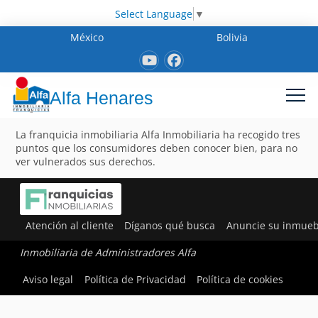
Select Language
▼
México
Bolivia
Alfa Henares
La franquicia inmobiliaria Alfa Inmobiliaria ha recogido tres
puntos que los consumidores deben conocer bien, para no
ver vulnerados sus derechos.
Atención al cliente
Díganos qué busca
Anuncie su inmueb
Inmobiliaria de Administradores Alfa
Aviso legal
Política de Privacidad
Política de cookies