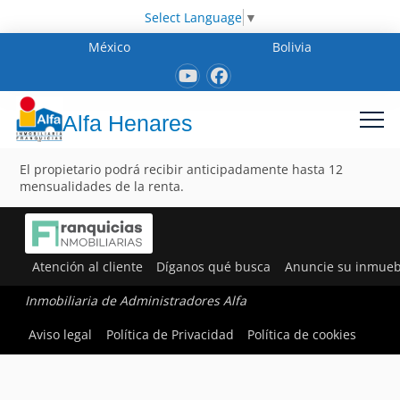
Select Language
▼
México
Bolivia
Alfa Henares
El propietario podrá recibir anticipadamente hasta 12
mensualidades de la renta.
Atención al cliente
Díganos qué busca
Anuncie su inmueb
Inmobiliaria de Administradores Alfa
Aviso legal
Política de Privacidad
Política de cookies