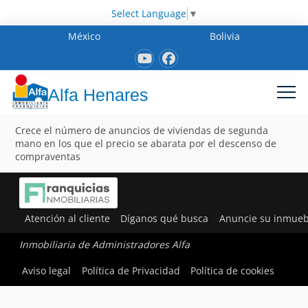
Select Language
▼
México
Bolivia
Alfa Henares
Crece el número de anuncios de viviendas de segunda
mano en los que el precio se abarata por el descenso de
compraventas
Atención al cliente
Díganos qué busca
Anuncie su inmueb
Inmobiliaria de Administradores Alfa
Aviso legal
Política de Privacidad
Política de cookies