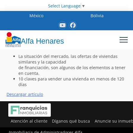
Select Language
▼
México
Bolivia
Alfa Henares
La situación del mercado, las ofertas de viviendas
similares y la capacidad
de financiación, son algunos de los elementos a tener
en cuenta.
10 claves para vender una vivienda en menos de 120
días
Descargar artículo
Atención al cliente
Díganos qué busca
Anuncie su inmueb
Inmobiliaria de Administradores Alfa