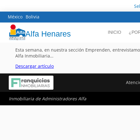
Se
México
Bolivia
Alfa Henares
INICIO
¿POR
Esta semana, en nuestra sección Emprenden, entrevistamos 
Alfa Inmobiliaria…
Descargar artículo
Atenci
Inmobiliaria de Administradores Alfa