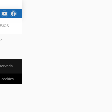
SEJOS
ia
eservada
e cookies