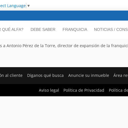
lect Language
▼
 QUÉ ALFA?
DEBE SABER
FRANQUICIA
NOTICIAS / CON
a Antonio Pérez de la Torre, director de expansión de la franquic
ón al cliente
Díganos qué busca
Anuncie su inmueble
Área r
Aviso legal
Política de Privacidad
Política d