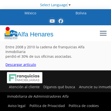
Select Language
▼
México
Bolivia
Alfa Henares
Entre 2008 y 2010 la cadena de franquicias Alfa
Inmobiliaria
perdió el 30% de sus oficinas asociadas.
Descargar artículo
Atención al cliente
Díganos qué busca
Anuncie su inmueb
Inmobiliaria de Administradores Alfa
Aviso legal
Política de Privacidad
Política de cookies