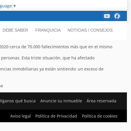
nguage
▼
DEBE SABER
FRANQUICIA
NOTICIAS / CONSEJOS
2020 cerca de 70.000 fallecimientos más que en el mismo
 personas. Esta triste situación, que ha afectado
cias inmobiliarias ya están sintiendo: un exceso de
ma
Díganos qué busca
Anuncie su inmueble
Área reservada
Aviso legal
Política de Privacidad
Política de cookies