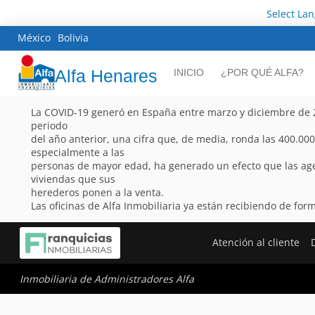
Select La
México
Bolivia
Alfa Henares
INICIO
¿POR QUÉ ALFA?
La COVID-19 generó en España entre marzo y diciembre de 
periodo
del año anterior, una cifra que, de media, ronda las 400.000
especialmente a las
personas de mayor edad, ha generado un efecto que las agen
viviendas que sus
herederos ponen a la venta.
Las oficinas de Alfa Inmobiliaria ya están recibiendo de for
Atención al cliente
Inmobiliaria de Administradores Alfa