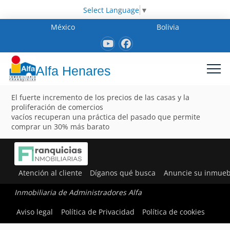
Select Language
▼
México
Bolivia
Alfa Henares
El fuerte incremento de los precios de las casas y la
proliferación de comercios
vacíos recuperan una práctica del pasado que permite
comprar un 30% más barato
Atención al cliente
Díganos qué busca
Anuncie su inmueb
Inmobiliaria de Administradores Alfa
Aviso legal
Política de Privacidad
Política de cookies