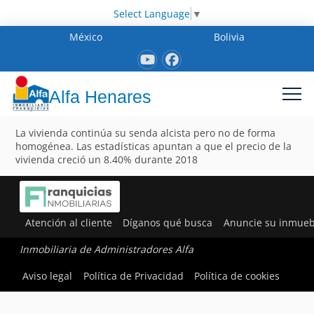
Select Language
▼
México
Bolivia
Alfa Henares
La vivienda continúa su senda alcista pero no de forma
homogénea. Las estadísticas apuntan a que el precio de la
vivienda creció un 8.40% durante 2018
Atención al cliente
Díganos qué busca
Anuncie su inmueb
Inmobiliaria de Administradores Alfa
Aviso legal
Política de Privacidad
Política de cookies