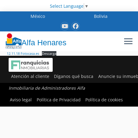
Select Language
▼
México
Bolivia
Alfa Henares
12.11.18 Fotocasa.es
Descarga
Atención al cliente
Díganos qué busca
Anuncie su inmueb
Inmobiliaria de Administradores Alfa
Aviso legal
Política de Privacidad
Política de cookies