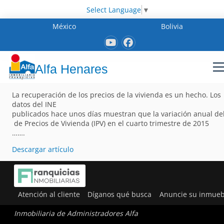
Select Language
▼
México
Bolivia
Alfa Henares
La recuperación de los precios de la vivienda es un hecho. Los
datos del INE
publicados hace unos días muestran que la variación anual del
de Precios de Vivienda (IPV) en el cuarto trimestre de 2015
…….
Descargar artículo
Atención al cliente
Díganos qué busca
Anuncie su inmueb
Inmobiliaria de Administradores Alfa