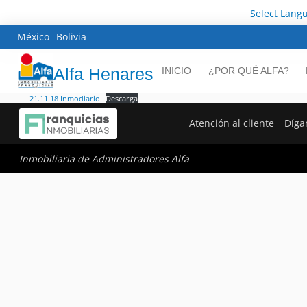
Select Lang
México
Bolivia
Alfa Henares
INICIO
¿POR QUÉ ALFA?
21.11.18 Inmodiario
Descarga
Atención al cliente
Díga
Inmobiliaria de Administradores Alfa