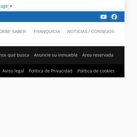
uage
▼
DEBE SABER
FRANQUICIA
NOTICIAS / CONSEJOS
nos qué busca
Anuncie su inmueble
Área reservada
Aviso legal
Política de Privacidad
Política de cookies